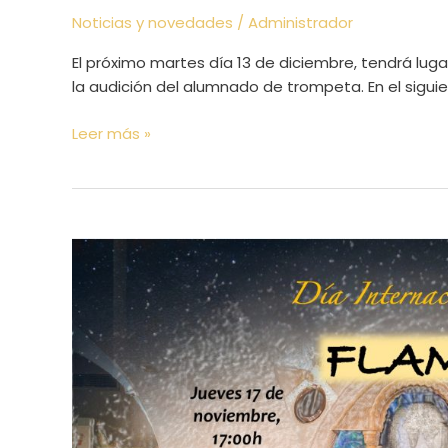
Noticias y novedades
/
Administrador
El próximo martes día 13 de diciembre, tendrá lugar
la audición del alumnado de trompeta. En el sigui
Leer más »
Publicado
Vídeo
Flamencas