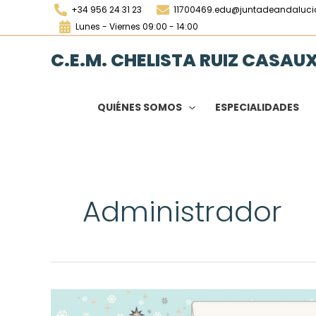
Ir
+34 956 24 31 23
11700469.edu@juntadeandaluci
al
Lunes - Viernes 09:00 - 14:00
contenido
C.E.M. CHELISTA RUIZ CASAU
QUIÉNES SOMOS
ESPECIALIDADES
Administrador
Audición
del