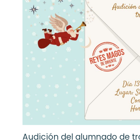
alumnado
de
trompeta
Audición del alumnado de t