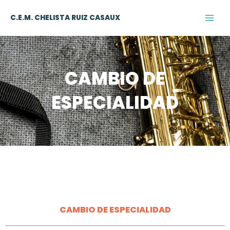
Ir
al
C.E.M. CHELISTA RUIZ CASAUX
contenido
CAMBIO DE
ESPECIALIDAD
CAMBIO DE ESPECIALIDAD