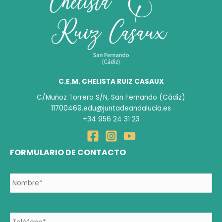
C.E.M. CHELISTA RUIZ CASAUX
C/Muñoz Torrero S/N, San Fernando (Cádiz)
11700469.edu@juntadeandalucia.es
+34 956 24 31 23
FORMULARIO DE CONTACTO
N
No
o
m
b
r
T
e
e
*